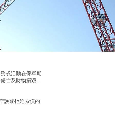
業務或活動在保單期
身傷亡及財物損毀，
因辯護或拒絕索償的
。