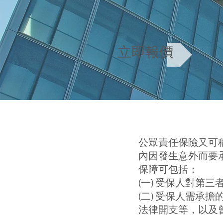
立即報價
公眾責任保險又可
內因發生意外而要
保障可包括：
(一) 受保人對第
(二) 受保人需承
法律開支等，以及